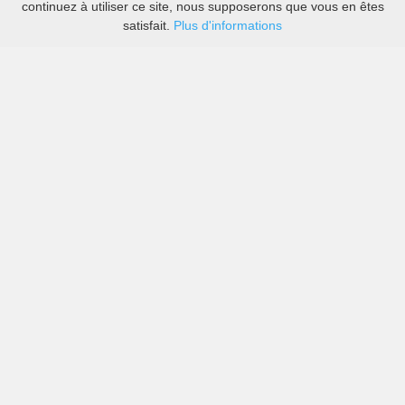
continuez à utiliser ce site, nous supposerons que vous en êtes
satisfait.
Plus d'informations
Les prix des grandes sociétés de location de voitures
ainsi que des petites locales