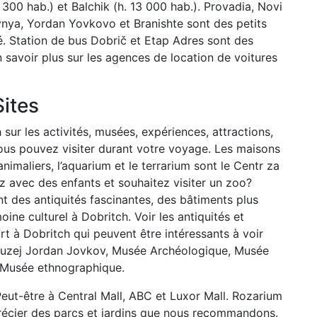
 300 hab.) et Balchik (h. 13 000 hab.). Provadia, Novi
evnya, Yordan Yovkovo et Branishte sont des petits
é. Station de bus Dobrič et Etap Adres sont des
n savoir plus sur les agences de location de voitures
Sites
ur les activités, musées, expériences, attractions,
ous pouvez visiter durant votre voyage. Les maisons
animaliers, l’aquarium et le terrarium sont le Centr za
ez avec des enfants et souhaitez visiter un zoo?
 des antiquités fascinantes, des bâtiments plus
ine culturel à Dobritch. Voir les antiquités et
art à Dobritch qui peuvent être intéressants à voir
uzej Jordan Jovkov, Musée Archéologique, Musée
et Musée ethnographique.
eut-être à Central Mall, ABC et Luxor Mall. Rozarium
pprécier des parcs et jardins que nous recommandons.