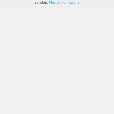
satisfait.
Plus d'informations
Les prix des grandes sociétés de location de voitures
ainsi que des petites locales à Sofia