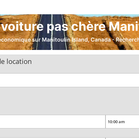
voiture pas chère Mani
économique sur Manitoulin Island, Canada - Recherche
e location