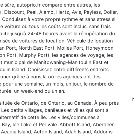
re sûre, autoprio.fr compare entre autres, les
x, Discount, Peel, Alamo, Hertz, Avis, Payless, Dollar,
. Conduisez à votre propre rythme et sans stress si
e voiture où tous les coûts sont inclus, sans frais
uite jusqu’à 24-48 heures avant la récupération du
urisée de voitures de location. Véhicule de location
an Port, North East Port, Moiles Port, Honeymoon
ton Port, Murphy Port), les agences de voyage, les
ort municipal de Manitowaning-Manitoulin East et
lin Island. Choisissez entre différents endroits
louer grâce à nous là où les agences ont des
e pour une semaine, un mois, un jour, le nombre de
durée, un week-end ou un an.
e située de Ontario, de Ontario, au Canada. À peu près
Les petits villages, banlieues et villes qui sont à
alternatif de cette île. Les villes/communes à
 Bay, Ice Lake et Perivale. Abbott Island, Aberdeen
nd, Acadia Island, Acton Island, Adah Island, Addoms