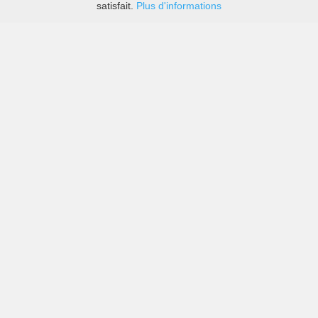
satisfait.
Plus d'informations
Les prix des grandes sociétés de location de voitures
ainsi que des petites locales