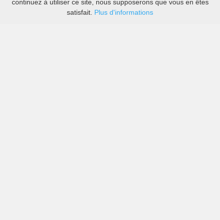
continuez à utiliser ce site, nous supposerons que vous en êtes
satisfait.
Plus d'informations
Les prix des grandes sociétés de location de voitures
ainsi que des petites locales à East Hampton