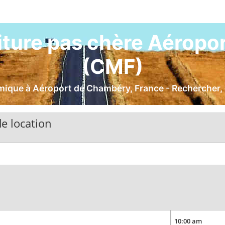
iture pas chère Aérop
(CMF)
nomique à Aéroport de Chambéry, France - Rechercher,
e location