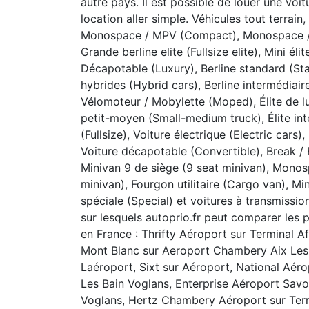
autre pays. Il est possible de louer une voi
location aller simple. Véhicules tout terr
Monospace / MPV (Compact), Monospace / M
Grande berline elite (Fullsize elite), Mini él
Décapotable (Luxury), Berline standard (Sta
hybrides (Hybrid cars), Berline intermédiair
Vélomoteur / Mobylette (Moped), Élite de l
petit-moyen (Small-medium truck), Élite inte
(Fullsize), Voiture électrique (Electric car
Voiture décapotable (Convertible), Break /
Minivan 9 de siège (9 seat minivan), Monos
minivan), Fourgon utilitaire (Cargo van), Min
spéciale (Special) et voitures à transmissi
sur lesquels autoprio.fr peut comparer les
en France : Thrifty Aéroport sur Terminal A
Mont Blanc sur Aeroport Chambery Aix Les 
Laéroport, Sixt sur Aéroport, National Aé
Les Bain Voglans, Enterprise Aéroport Sav
Voglans, Hertz Chambery Aéroport sur Term