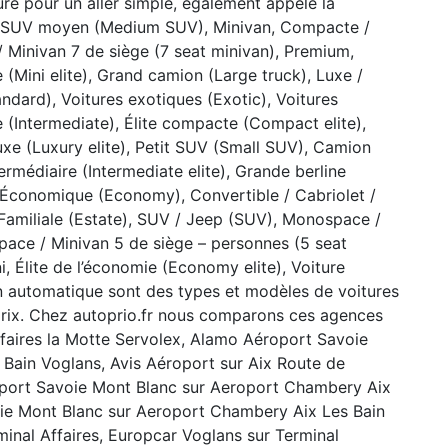
ture pour un aller simple, également appelé la
ain, SUV moyen (Medium SUV), Minivan, Compacte /
inivan 7 de siège (7 seat minivan), Premium,
ite (Mini elite), Grand camion (Large truck), Luxe /
ndard), Voitures exotiques (Exotic), Voitures
e (Intermediate), Élite compacte (Compact elite),
uxe (Luxury elite), Petit SUV (Small SUV), Camion
rmédiaire (Intermediate elite), Grande berline
s), Économique (Economy), Convertible / Cabriolet /
 Familiale (Estate), SUV / Jeep (SUV), Monospace /
pace / Minivan 5 de siège – personnes (5 seat
i, Élite de l’économie (Economy elite), Voiture
on automatique sont des types et modèles de voitures
 prix. Chez autoprio.fr nous comparons ces agences
ffaires la Motte Servolex, Alamo Aéroport Savoie
Bain Voglans, Avis Aéroport sur Aix Route de
roport Savoie Mont Blanc sur Aeroport Chambery Aix
oie Mont Blanc sur Aeroport Chambery Aix Les Bain
inal Affaires, Europcar Voglans sur Terminal