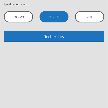
Âge du conducteur :
30 - 69
18 - 29
70+
Recherchez