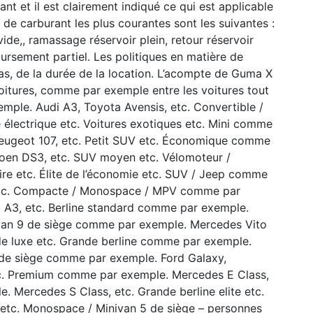
ant et il est clairement indiqué ce qui est applicable
 de carburant les plus courantes sont les suivantes :
vide,, ramassage réservoir plein, retour réservoir
ursement partiel. Les politiques en matière de
as, de la durée de la location. L’acompte de Guma X
 voitures, comme par exemple entre les voitures tout
emple. Audi A3, Toyota Avensis, etc. Convertible /
e électrique etc. Voitures exotiques etc. Mini comme
eugeot 107, etc. Petit SUV etc. Économique comme
roen DS3, etc. SUV moyen etc. Vélomoteur /
taire etc. Élite de l’économie etc. SUV / Jeep comme
etc. Compacte / Monospace / MPV comme par
i A3, etc. Berline standard comme par exemple.
van 9 de siège comme par exemple. Mercedes Vito
e de luxe etc. Grande berline comme par exemple.
 de siège comme par exemple. Ford Galaxy,
tc. Premium comme par exemple. Mercedes E Class,
 Mercedes S Class, etc. Grande berline elite etc.
 etc. Monospace / Minivan 5 de siège – personnes