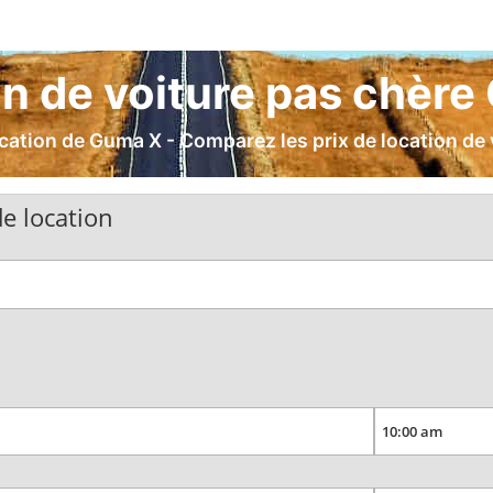
n de voiture pas chèr
cation de Guma X - Comparez les prix de location de 
e location