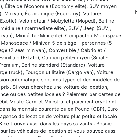
), Élite de l’économie (Economy elite), SUV moyen
), Minivan, Économique (Economy), Voitures
(Exotic), Vélomoteur / Mobylette (Moped), Berline
ermédiaire (Intermediate elite), SUV / Jeep (SUV),
ivan), Mini élite (Mini elite), Compacte / Monospace
, Monospace / Minivan 5 de siège – personnes (5
ge (7 seat minivan), Convertible / Cabriolet /
Familiale (Estate), Camion petit-moyen (Small-
 Premium, Berline standard (Standard), Voiture
rge truck), Fourgon utilitaire (Cargo van), Voiture
ission automatique sont des types et des modèles de
 prix. Si vous cherchez une voiture de location,
ence ou des petites locales ? Paiement par cartes de
débit MasterCard et Maestro, et paiement crypté et
 dans la monnaie courante ou en Pound (GBP), Euro
gence de location de voiture plus petite et locale
 se trouve aussi dans les pays suivants : Bosnie-
sur les véhicules de location et vous pouvez aussi