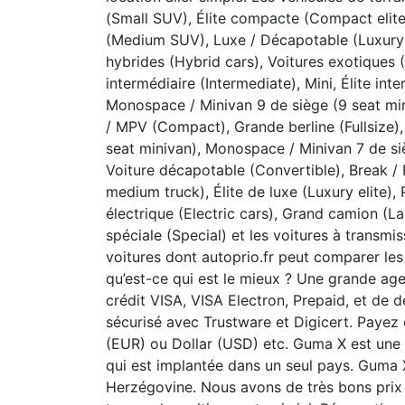
(Small SUV), Élite compacte (Compact elite
(Medium SUV), Luxe / Décapotable (Luxury
hybrides (Hybrid cars), Voitures exotiques 
intermédiaire (Intermediate), Mini, Élite int
Monospace / Minivan 9 de siège (9 seat min
/ MPV (Compact), Grande berline (Fullsize)
seat minivan), Monospace / Minivan 7 de siè
Voiture décapotable (Convertible), Break / 
medium truck), Élite de luxe (Luxury elite),
électrique (Electric cars), Grand camion (La
spéciale (Special) et les voitures à transm
voitures dont autoprio.fr peut comparer les
qu’est-ce qui est le mieux ? Une grande ag
crédit VISA, VISA Electron, Prepaid, et de 
sécurisé avec Trustware et Digicert. Payez
(EUR) ou Dollar (USD) etc. Guma X est une a
qui est implantée dans un seul pays. Guma X
Herzégovine. Nous avons de très bons prix 