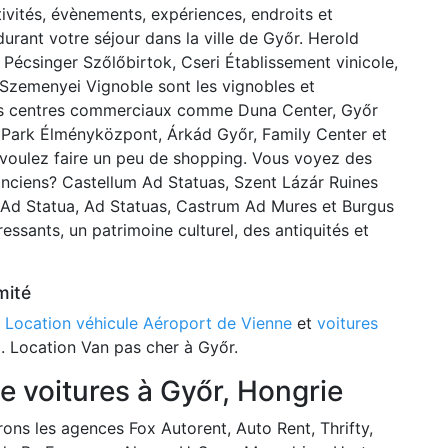
tivités, évènements, expériences, endroits et
durant votre séjour dans la ville de Győr. Herold
 Pécsinger Szőlőbirtok, Cseri Établissement vinicole,
Szemenyei Vignoble sont les vignobles et
Les centres commerciaux comme Duna Center, Győr
 Park Élményközpont, Árkád Győr, Family Center et
 voulez faire un peu de shopping. Vous voyez des
nciens? Castellum Ad Statuas, Szent Lázár Ruines
 Ad Statua, Ad Statuas, Castrum Ad Mures et Burgus
essants, un patrimoine culturel, des antiquités et
mité
:
Location véhicule Aéroport de Vienne
et
voitures
a
. Location Van pas cher à Győr.
e voitures à Győr, Hongrie
rons les agences Fox Autorent, Auto Rent, Thrifty,