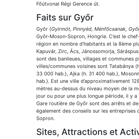
Főútvonal Régi Gerence út.
Faits sur Győr
Győr (
Gyirmót, Pinnyéd, Ménfőcsanak, Győ
Győr-Moson-Sopron, Hongrie. C’est le chef-l
région en nombre d’habitants et la 8ème pl
Kapuvár, Zirc, Ács, Jánossomorja, Sáráspus
sont des banlieues, villages et communes pl
villes/communes voisines sont Tatabánya (h
33 000 hab.), Ajka (h. 31 400 hab.), Moson
hab.). Est une ville d’approximativement 128
mètres au-dessus du niveau moyen de la mer.
jour ou pour une plus longue période, il y a
Gare routière de Győr sont des arrêts et de
également des conseils sur les entreprises 
Sopron.
Sites, Attractions et Acti