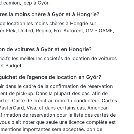
nd camion, jeep à Győr.
ures la moins chère à Győr et à Hongrie?
 de location les moins chères à Hongrie sur
 Ber Elek, United, Regina, Fox Autorent, GM - GAME,
ion de voitures à Győr et en Hongrie?
io.fr, les meilleures sociétés de location de voitures
 et Budget.
uichet de l’agence de location en Győr?
r dans le cadre de la confirmation de réservation
nt de pick-up. Dans la plupart des cas, afin de
orter: Carte de crédit au nom du conducteur. Cartes
MasterCard, Visa, et dans certains cas, American
nfirmation de réservation pour la liste des cartes de
 vous plaît noter que seule une licence complète est
 mentions importantes sera acceptée. bon de