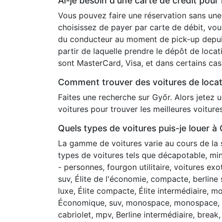
Ai-je besoin d'une carte de crédit pour
Vous pouvez faire une réservation sans une
choisissez de payer par carte de débit, vou
du conducteur au moment de pick-up depuis 
partir de laquelle prendre le dépôt de loca
sont MasterCard, Visa, et dans certains ca
Comment trouver des voitures de locat
Faites une recherche sur Győr. Alors jetez 
voitures pour trouver les meilleures voitur
Quels types de voitures puis-je louer à
La gamme de voitures varie au cours de la
types de voitures tels que décapotable, mi
- personnes, fourgon utilitaire, voitures exo
suv, Élite de l'économie, compacte, berline
luxe, Élite compacte, Élite intermédiaire, mo
Économique, suv, monospace, monospace, gr
cabriolet, mpv, Berline intermédiaire, break