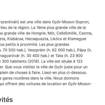
rszentiván
) est une ville dans Győr-Moson-Sopron,
ieu de la région. La 1ème plus grande ville de la
us grande ville de Hongrie. Mór, Celldömölk, Csorna,
zta, Kisbácsa, Hecsepuszta, Likócs et Kismegyer
us petits à proximité. Les plus grandes
. 70 500 hab.), Veszprém (h. 62 000 hab.), Pápa (h.
magyaróvár (h. 30 400 hab.) et Tata (h. 23 900
 300 habitants (2018). La ville est située à 122
 Que vous visitiez la ville de Győr juste pour un
 plein de choses à faire. Lisez-en plus ci-dessous.
s gares routières dans la ville. Nous donnons
qui offrent des voitures de location en Győr-Moson-
vités