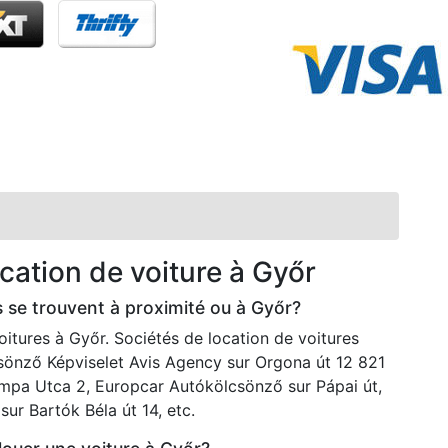
cation de voiture à Győr
s se trouvent à proximité ou à Győr?
voitures à Győr. Sociétés de location de voitures
lcsönző Képviselet Avis Agency sur Orgona út 12 821
ompa Utca 2, Europcar Autókölcsönző sur Pápai út,
ur Bartók Béla út 14, etc.