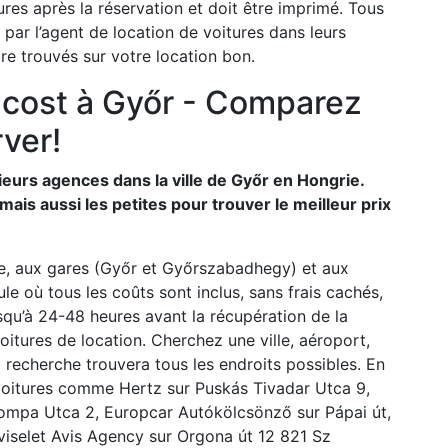
res après la réservation et doit être imprimé. Tous
par l’agent de location de voitures dans leurs
re trouvés sur votre location bon.
 cost à Győr - Comparez
rver!
ieurs agences dans la ville de Győr en Hongrie.
is aussi les petites pour trouver le meilleur prix
e, aux gares (Győr et Győrszabadhegy) et aux
e où tous les coûts sont inclus, sans frais cachés,
squ’à 24-48 heures avant la récupération de la
voitures de location. Cherchez une ville, aéroport,
la recherche trouvera tous les endroits possibles. En
e voitures comme Hertz sur Puskás Tivadar Utca 9,
 Tompa Utca 2, Europcar Autókölcsönző sur Pápai út,
viselet Avis Agency sur Orgona út 12 821 Sz