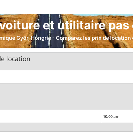
voiture et utilitaire pas
ique Győr, Hongrie - Comparez les prix de location de
e location