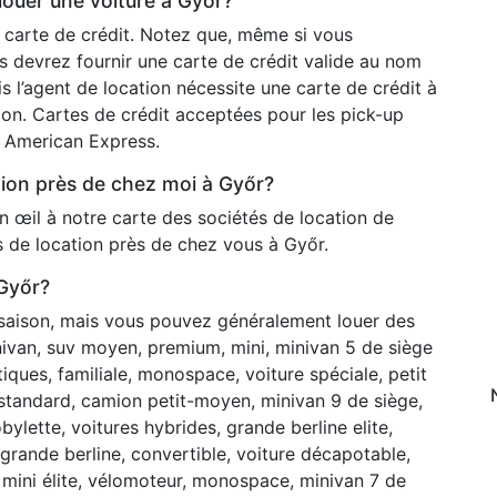
 louer une voiture à Győr?
 carte de crédit. Notez que, même si vous
s devrez fournir une carte de crédit valide au nom
l’agent de location nécessite une carte de crédit à
tion. Cartes de crédit acceptées pour les pick-up
s American Express.
ion près de chez moi à Győr?
un œil à notre carte des sociétés de location de
es de location près de chez vous à Győr.
 Győr?
 saison, mais vous pouvez généralement louer des
nivan, suv moyen, premium, mini, minivan 5 de siège
tiques, familiale, monospace, voiture spéciale, petit
 standard, camion petit-moyen, minivan 9 de siège,
bylette, voitures hybrides, grande berline elite,
ande berline, convertible, voiture décapotable,
, mini élite, vélomoteur, monospace, minivan 7 de