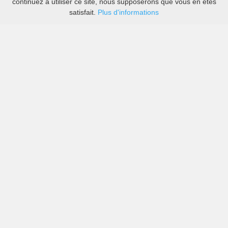
continuez à utiliser ce site, nous supposerons que vous en êtes
satisfait.
Plus d'informations
Les prix des grandes sociétés de location de voitures
ainsi que des petites locales à Kosovo