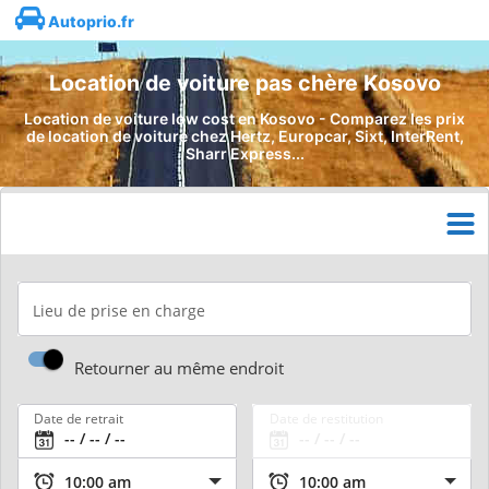
Autoprio.fr
Location de voiture pas chère Kosovo
Location de voiture low cost en Kosovo - Comparez les prix
de location de voiture chez Hertz, Europcar, Sixt, InterRent,
Sharr Express...
Lieu de prise en charge
Retourner au même endroit
Date de retrait
Date de restitution