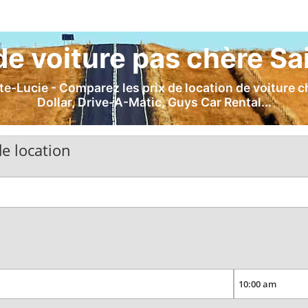
de voiture pas chère Sa
e-Lucie - Comparez les prix de location de voiture ch
Dollar, Drive-A-Matic, Guys Car Rental...
e location