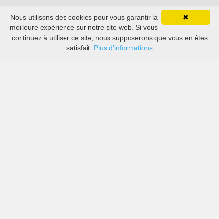
Nous utilisons des cookies pour vous garantir la
✖
meilleure expérience sur notre site web. Si vous
continuez à utiliser ce site, nous supposerons que vous en êtes
satisfait.
Plus d'informations
Les prix des grandes sociétés de location de voitures
ainsi que des petites locales à Aéroport de Fagernes