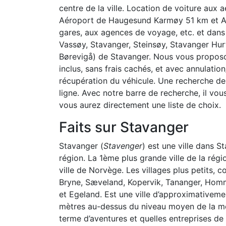
centre de la ville. Location de voiture au
Aéroport de Haugesund Karmøy 51 km et A
gares, aux agences de voyage, etc. et dans 
Vassøy, Stavanger, Steinsøy, Stavanger Hur
Børevigå) de Stavanger. Nous vous proposon
inclus, sans frais cachés, et avec annulatio
récupération du véhicule. Une recherche de l
ligne. Avec notre barre de recherche, il vous s
vous aurez directement une liste de choix.
Faits sur Stavanger
Stavanger (
Stavenger
) est une ville dans S
région. La 1ème plus grande ville de la rég
ville de Norvège. Les villages plus petits,
Bryne, Sæveland, Kopervik, Tananger, Homm
et Egeland. Est une ville d’approximativemen
mètres au-dessus du niveau moyen de la mer.
terme d’aventures et quelles entreprises de