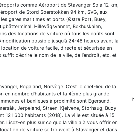
x aéroports comme Aéroport de Stavanger Sola 12 km,
éroport de Stord Soerstokken 94 km, SVG, aux
les gares maritimes et ports (Østre Port, Buøy,
tigbåtterminal, Hillevågsvannet, Bekhuskaien,
s des locations de voiture où tous les coûts sont
n/modification possible jusqu’à 24-48 heures avant la
ocation de voiture facile, directe et sécurisée en
uffit d’écrire le nom de la ville, de l’endroit, etc. et
tavanger, Rogaland, Norvège. C’est le chef-lieu de la
ion en nombre d’habitants et la 4ème plus grande
 communes et banlieues à proximité sont Egersund,
ersåk, Jørpeland, Straen, Kjelvene, Storhaug, Buøy
t 121 600 habitants (2018). La ville est située à 15
 Lisez-en plus sur ce que la ville a à vous offrir en
 location de voiture se trouvent à Stavanger et dans