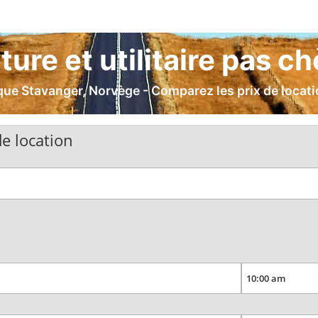
ture et utilitaire pas c
e Stavanger, Norvège - Comparez les prix de location
e location