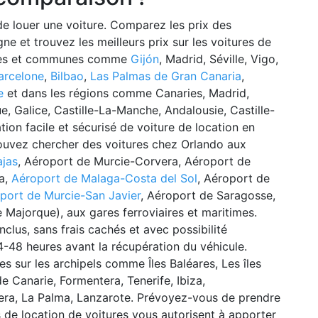
de louer une voiture. Comparez les prix des
e et trouvez les meilleurs prix sur les voitures de
illes et communes comme
Gijón
, Madrid, Séville, Vigo,
arcelone
,
Bilbao
,
Las Palmas de Gran Canaria
,
e
et dans les régions comme Canaries, Madrid,
, Galice, Castille-La-Manche, Andalousie, Castille-
on facile et sécurisé de voiture de location en
 pouvez chercher des voitures chez Orlando aux
ajas
, Aéroport de Murcie-Corvera, Aéroport de
ia,
Aéroport de Malaga-Costa del Sol
, Aéroport de
port de Murcie-San Javier
, Aéroport de Saragosse,
Majorque), aux gares ferroviaires et maritimes.
nclus, sans frais cachés et avec possibilité
24-48 heures avant la récupération du véhicule.
s sur les archipels comme Îles Baléares, Les îles
 Canarie, Formentera, Tenerife, Ibiza,
mera, La Palma, Lanzarote. Prévoyez-vous de prendre
es de location de voitures vous autorisent à apporter