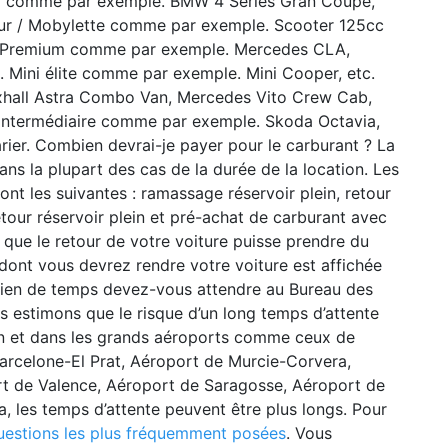
ard comme par exemple. BMW 4 Series Gran Coupe,
eur / Mobylette comme par exemple. Scooter 125cc
tc. Premium comme par exemple. Mercedes CLA,
 Mini élite comme par exemple. Mini Cooper, etc.
uxhall Astra Combo Van, Mercedes Vito Crew Cab,
e intermédiaire comme par exemple. Skoda Octavia,
rier. Combien devrai-je payer pour le carburant ? La
ns la plupart des cas de la durée de la location. Les
ont les suivantes : ramassage réservoir plein, retour
etour réservoir plein et pré-achat de carburant avec
que le retour de votre voiture puisse prendre du
dont vous devrez rendre votre voiture est affichée
bien de temps devez-vous attendre au Bureau des
s estimons que le risque d’un long temps d’attente
son et dans les grands aéroports comme ceux de
arcelone-El Prat, Aéroport de Murcie-Corvera,
t de Valence, Aéroport de Saragosse, Aéroport de
, les temps d’attente peuvent être plus longs. Pour
uestions les plus fréquemment posées
. Vous