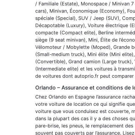
/ Familiale (Estate), Monospace / Minivan 7
cars), Minivan, Économique (Economy), Four
spéciale (Special), SUV / Jeep (SUV), Co
Décapotable (Luxury), Voiture électrique (El
compacte (Compact elite), Berline interméd
siège (9 seat minivan), Mini, Élite de l’é
Vélomoteur / Mobylette (Moped), Grande berl
(Small-medium truck), Mini élite (Mini elite
(Convertible), Grand camion (Large truck), V
(Intermediate elite) et les voitures à tran
de voitures dont autoprio.fr peut comparer l
Orlando – Assurance et conditions de l
Chez Orlando en Espagne l’assurance rachat
votre voiture de location ce qui signifie q
voiture que vous conduisez est couverte, m
dans la plupart des cas il y a des choses q
pare-brise, les pneus, le remplacement des 
souvent pas couverts par l’assurance. Lisez-