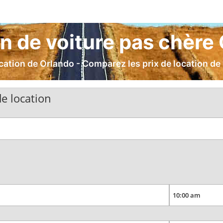
n de voiture pas chère
ation de Orlando - Comparez les prix de location de
e location