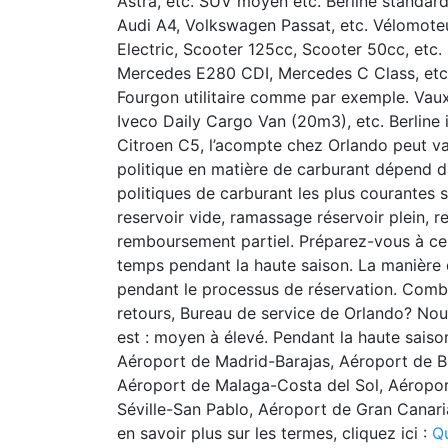
Astra, etc. SUV moyen etc. Berline stand
Audi A4, Volkswagen Passat, etc. Vélomot
Electric, Scooter 125cc, Scooter 50cc, e
Mercedes E280 CDI, Mercedes C Class, etc.
Fourgon utilitaire comme par exemple. Va
Iveco Daily Cargo Van (20m3), etc. Berlin
Citroen C5, l’acompte chez Orlando peut va
politique en matière de carburant dépend da
politiques de carburant les plus courantes s
reservoir vide, ramassage réservoir plein, r
remboursement partiel. Préparez-vous à ce 
temps pendant la haute saison. La manière 
pendant le processus de réservation. Com
retours, Bureau de service de Orlando? Nou
est : moyen à élevé. Pendant la haute sai
Aéroport de Madrid-Barajas, Aéroport de B
Aéroport de Malaga-Costa del Sol, Aéropor
Séville-San Pablo, Aéroport de Gran Canaria
en savoir plus sur les termes, cliquez ici :
Q