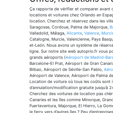
Ça rapporte de vérifier et comparer avant 
locations et voitures chez Orlando en Espagn
location. Cherchez et réservez dans les v
Saragosse, Cordoue, Palma de Majorque,
B
Valladolid, Málaga,
Alicante
,
Valence
,
Murci
Catalogne, Murcie, Valencienne, Pays Basque
et-León. Nous avons un système de réservati
ligne. Sur notre site web autoprio.fr vous
grands aéroports (
Aéroport de Madrid-Bar
Barcelone-El Prat, Aéroport de Gran Canar
Bilbao, Aéroport de Séville-San Pablo,
Aéro
Aéroport de Valence, Aéroport de Palma de 
Location de voiture où tous les coûts sont i
d’annulation/modification gratuite jusqu’à 
Cherchez des voitures de location pas chère
Canaries et les îles comme Minorque, Grande
Fuerteventura, Majorque, El Hierro, La Go
le ferry vers d’autres îles ? Peu d’entrepris