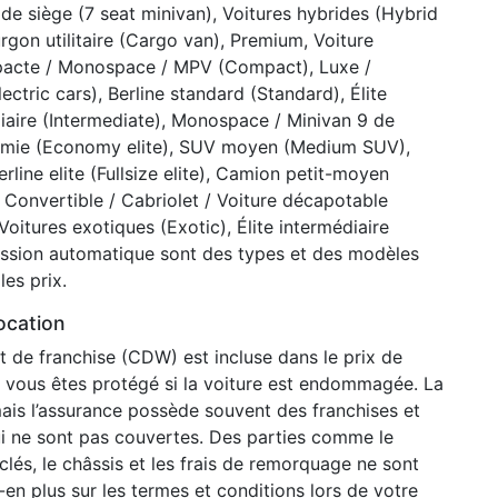
 de siège (7 seat minivan), Voitures hybrides (Hybrid
gon utilitaire (Cargo van), Premium, Voiture
mpacte / Monospace / MPV (Compact), Luxe /
ectric cars), Berline standard (Standard), Élite
iaire (Intermediate), Monospace / Minivan 9 de
conomie (Economy elite), SUV moyen (Medium SUV),
ine elite (Fullsize elite), Camion petit-moyen
), Convertible / Cabriolet / Voiture décapotable
oitures exotiques (Exotic), Élite intermédiaire
smission automatique sont des types et des modèles
es prix.
ocation
 de franchise (CDW) est incluse dans le prix de
ue vous êtes protégé si la voiture est endommagée. La
ais l’assurance possède souvent des franchises et
ui ne sont pas couvertes. Des parties comme le
clés, le châssis et les frais de remorquage ne sont
en plus sur les termes et conditions lors de votre