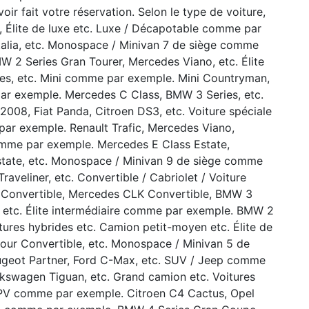
ir fait votre réservation. Selon le type de voiture,
Élite de luxe etc. Luxe / Décapotable comme par
Italia, etc. Monospace / Minivan 7 de siège comme
 2 Series Gran Tourer, Mercedes Viano, etc. Élite
s, etc. Mini comme par exemple. Mini Countryman,
ar exemple. Mercedes C Class, BMW 3 Series, etc.
8, Fiat Panda, Citroen DS3, etc. Voiture spéciale
 par exemple. Renault Trafic, Mercedes Viano,
comme par exemple. Mercedes E Class Estate,
state, etc. Monospace / Minivan 9 de siège comme
aveliner, etc. Convertible / Cabriolet / Voiture
 Convertible, Mercedes CLK Convertible, BMW 3
te etc. Élite intermédiaire comme par exemple. BMW 2
itures hybrides etc. Camion petit-moyen etc. Élite de
ur Convertible, etc. Monospace / Minivan 5 de
geot Partner, Ford C-Max, etc. SUV / Jeep comme
kswagen Tiguan, etc. Grand camion etc. Voitures
PV comme par exemple. Citroen C4 Cactus, Opel