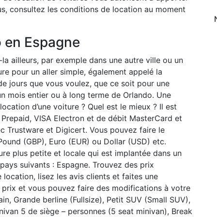
lus, consultez les conditions de location au moment
o en Espagne
la ailleurs, par exemple dans une autre ville ou un
ture pour un aller simple, également appelé la
de jours que vous voulez, que ce soit pour une
un mois entier ou à long terme de Orlando. Une
ocation d’une voiture ? Quel est le mieux ? Il est
 Prepaid, VISA Electron et de débit MasterCard et
c Trustware et Digicert. Vous pouvez faire le
Pound (GBP), Euro (EUR) ou Dollar (USD) etc.
re plus petite et locale qui est implantée dans un
 pays suivants : Espagne. Trouvez des prix
ocation, lisez les avis clients et faites une
ur prix et vous pouvez faire des modifications à votre
ain, Grande berline (Fullsize), Petit SUV (Small SUV),
inivan 5 de siège – personnes (5 seat minivan), Break