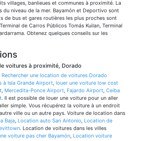
its villages, banlieues et communes à proximité. La
sus du niveau de la mer. Bayamón et Deportivo sont
ts de bus et gares routières les plus proches sont
 Terminal de Carros Públicos Tomás Kuilan, Terminal
ardarrama. Obtenez quelques conseils sur les
tions
de voitures à proximité, Dorado
:
Rechercher une location de voitures Dorado
 à Isla Grande Airport
,
louer une voiture low cost
t
,
Mercedita-Ponce Airport
,
Fajardo Airport
,
Ceiba
t
. Il est possible de louer une voiture pour un aller
aller simple. Vous récupérez la voiture à un endroit
autre ville ou un autre pays. Voiture de location dans
oa Baja
,
Location auto San Antonio
,
Location de
evittown
. Location de voitures dans les villes
une voiture pas cher Bayamón
,
Location voiture