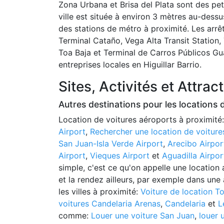
Zona Urbana et Brisa del Plata sont des pet
ville est située à environ 3 mètres au-des
des stations de métro à proximité. Les arrê
Terminal Cataño, Vega Alta Transit Station,
Toa Baja et Terminal de Carros Públicos Gu
entreprises locales en Higuillar Barrio.
Sites, Activités et Attrac
Autres destinations pour les locations 
Location de voitures aéroports à proximité
Airport
,
Rechercher une location de voitures
San Juan-Isla Verde Airport
,
Arecibo Airpor
Airport
,
Vieques Airport
et
Aguadilla Airpor
simple, c'est ce qu'on appelle une location 
et la rendez ailleurs, par exemple dans une 
les villes à proximité:
Voiture de location T
voitures Candelaria Arenas
,
Candelaria
et
L
comme:
Louer une voiture San Juan
,
louer 