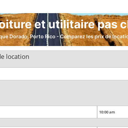
iture et utilitaire pas
e Dorado, Porto Rico - Comparez les prix de location
e location