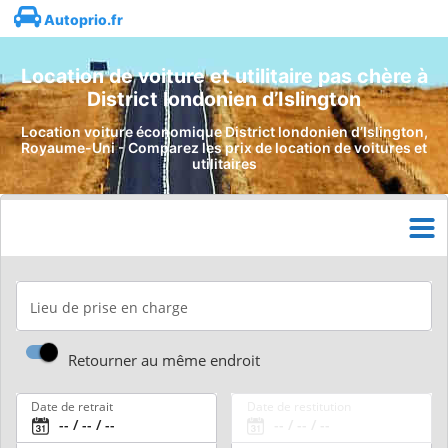
Autoprio.fr
Location de voiture et utilitaire pas chère à
District londonien d’Islington
Location voiture économique District londonien d’Islington,
Royaume-Uni - Comparez les prix de location de voitures et
utilitaires
Lieu de prise en charge
Retourner au même endroit
Date de retrait
Date de restitution