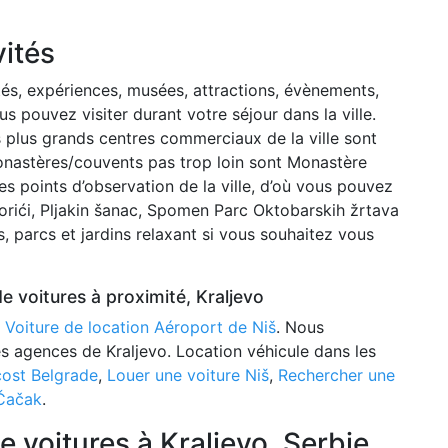
vités
tés, expériences, musées, attractions, évènements,
us pouvez visiter durant votre séjour dans la ville.
 plus grands centres commerciaux de la ville sont
onastères/couvents pas trop loin sont Monastère
es points d’observation de la ville, d’où vous pouvez
orići, Pljakin šanac, Spomen Parc Oktobarskih žrtava
 parcs et jardins relaxant si vous souhaitez vous
e voitures à proximité, Kraljevo
:
Voiture de location Aéroport de Niš
. Nous
s agences de Kraljevo. Location véhicule dans les
cost Belgrade
,
Louer une voiture Niš
,
Rechercher une
Čačak
.
e voitures à Kraljevo, Serbie