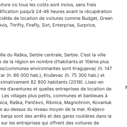
ure où tous les coûts sont inclus, sans frais
dification jusqu’à 24-48 heures avant la récupération
ociétés de location de voitures comme Budget, Green
s, Thrifty, Firefly, Sixt, Enterprise, Surprice,
ille du Raška, Serbie centrale, Serbie. C’est la ville
le de la région en nombre d’habitants et 10ème plus
illes/communes environnantes sont Kragujevac (h. 147
zar (h. 86 000 hab.), Kruševac (h. 75 300 hab.) et
roximativement 82 800 habitants (2018). Lisez-en
erme d’aventures et quelles entreprises de location de
. Les villages plus petits, communes et banlieues à
lonica, Raška, Pančevo, Ribnica, Magnohrom, Kovanluk
res au-dessus du niveau moyen de la mer. Kraljevo
banja sont des arrêts et des gares routières dans la
sur les entreprises qui offrent des voitures de