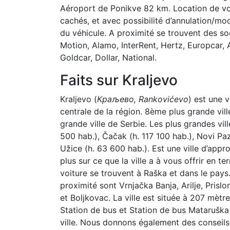
Aéroport de Ponikve 82 km. Location de voit
cachés, et avec possibilité d’annulation/mo
du véhicule. A proximité se trouvent des s
Motion, Alamo, InterRent, Hertz, Europcar, Avi
Goldcar, Dollar, National.
Faits sur Kraljevo
Kraljevo (
Краљево, Rankovićevo
) est une v
centrale de la région. 8ème plus grande vil
grande ville de Serbie. Les plus grandes v
500 hab.), Čačak (h. 117 100 hab.), Novi Pa
Užice (h. 63 600 hab.). Est une ville d’app
plus sur ce que la ville a à vous offrir en t
voiture se trouvent à Raška et dans le pays
proximité sont Vrnjačka Banja, Arilje, Pris
et Boljkovac. La ville est située à 207 mèt
Station de bus et Station de bus Mataruška 
ville. Nous donnons également des conseils 