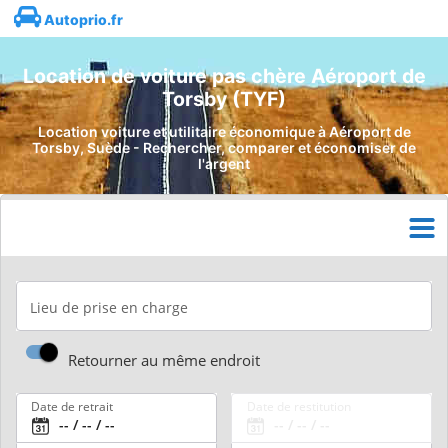
Autoprio.fr
Location de voiture pas chère Aéroport de
Torsby (TYF)
Location voiture et utilitaire économique à Aéroport de
Torsby, Suède - Rechercher, comparer et économiser de
l'argent
Lieu de prise en charge
Retourner au même endroit
Date de retrait
Date de restitution