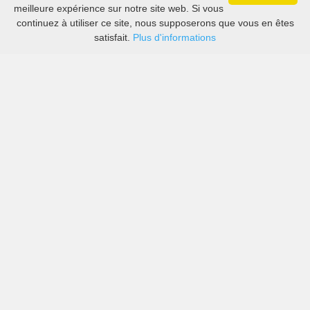
meilleure expérience sur notre site web. Si vous
continuez à utiliser ce site, nous supposerons que vous en êtes
satisfait.
Plus d'informations
Les prix des grandes sociétés de location de voitures
ainsi que des petites locales à Aéroport de Torsby