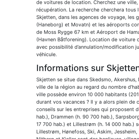
de voitures de location. Cherchez une ville,
récupération. La recherche cherchera tous l
Skjetten, dans les agences de voyage, les 
(Haneborg) et Movatn) et les aéroports c
de Moss Rygge 67 km et Aéroport de Hamar
(Havnen Båtforening). Location de voiture où
avec possibilité d’annulation/modification 
véhicule.
Informations sur Skjette
Skjetten se situe dans Skedsmo, Akershus, N
ville de la région au regard du nombre d’ha
ville possède environ 10 000 habitants (20
durant vos vacances ? Il y a alors plein de 
conseils sur les entreprises qui proposent 
hab.), Drammen (h. 90 700 hab.), Sarpsborg 
17 700 hab.) et Lillestrøm (h. 14 000 hab.) 
Lillestrøm, Hønefoss, Ski, Askim, Jessheim,
Nitberg et Kjeller sont des banlieues, vill