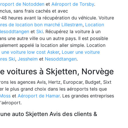
roport de Notodden
et
Aéroport de Torsby
.
nclus, sans frais cachés et avec
-48 heures avant la récupération du véhicule. Voiture
ures de location bon marché Lillestrøm
,
Location
Nesoddtangen
et
Ski
. Récupérez la voiture à un
ns une autre ville ou un autre pays. Il est possible
galement appelé la location aller simple. Location
r une voiture low cost Asker
,
Louer une voiture
res Ski
,
Jessheim
et
Nesoddtangen
.
de voitures à Skjetten, Norvège
rons les agences Avis, Hertz, Europcar, Budget, Sixt
r le plus grand choix dans les aéroports tels que
 Moss
et
Aéroport de Hamar
. Les grandes entreprises
'aéroport.
 une auto Skjetten Avis des clients &