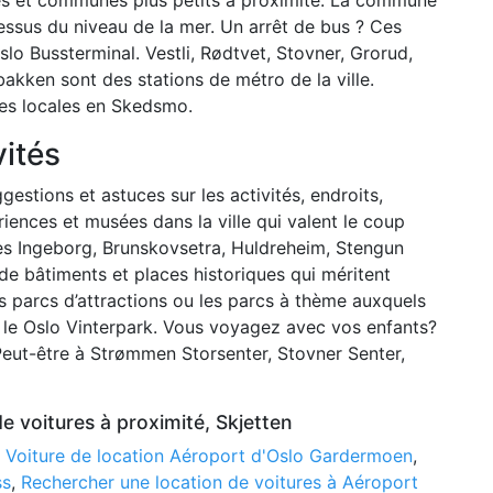
dessus du niveau de la mer. Un arrêt de bus ? Ces
 Oslo Bussterminal. Vestli, Rødtvet, Stovner, Grorud,
kken sont des stations de métro de la ville.
ses locales en Skedsmo.
vités
gestions et astuces sur les activités, endroits,
iences et musées dans la ville qui valent le coup
nes Ingeborg, Brunskovsetra, Huldreheim, Stengun
 de bâtiments et places historiques qui méritent
es parcs d’attractions ou les parcs à thème auxquels
le Oslo Vinterpark. Vous voyagez avec vos enfants?
eut-être à Strømmen Storsenter, Stovner Senter,
de voitures à proximité, Skjetten
:
Voiture de location Aéroport d'Oslo Gardermoen
,
ss
,
Rechercher une location de voitures à Aéroport