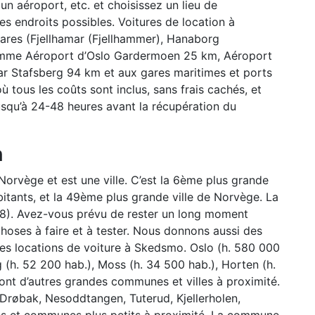
 un aéroport, etc. et choisissez un lieu de
es endroits possibles. Voitures de location à
gares (Fjellhamar (Fjellhammer), Hanaborg
omme Aéroport d’Oslo Gardermoen 25 km, Aéroport
 Stafsberg 94 km et aux gares maritimes et ports
 tous les coûts sont inclus, sans frais cachés, et
jusqu’à 24-48 heures avant la récupération du
n
orvège et est une ville. C’est la 6ème plus grande
bitants, et la 49ème plus grande ville de Norvège. La
18). Avez-vous prévu de rester un long moment
choses à faire et à tester. Nous donnons aussi des
des locations de voiture à Skedsmo. Oslo (h. 580 000
(h. 52 200 hab.), Moss (h. 34 500 hab.), Horten (h.
sont d’autres grandes communes et villes à proximité.
 Drøbak, Nesoddtangen, Tuterud, Kjellerholen,
ages et communes plus petits à proximité. La commune